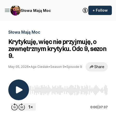
+ Follow
Słowa Mają Moc
Słowa Mają Moc
Krytykuję, więc nie przyjmuję, o
zewnętrznym krytyku. Odc 9, sezon
9.
Share
May 05, 2026
•
Aga Cieślak
•
Season 9
•
Episode 9
Use Left/Right to seek, Home/End to jump to st
0:00
|
37:37