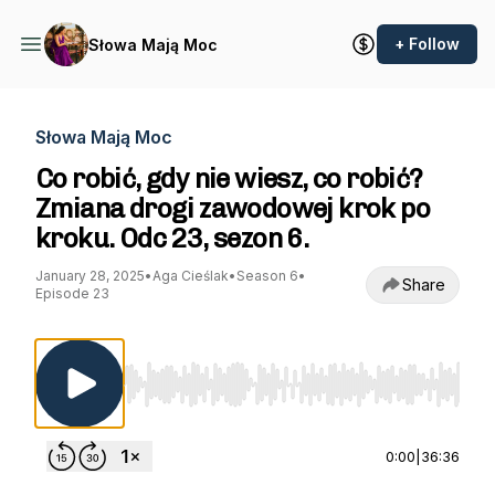
+ Follow
Słowa Mają Moc
Słowa Mają Moc
Co robić, gdy nie wiesz, co robić?
Zmiana drogi zawodowej krok po
kroku. Odc 23, sezon 6.
January 28, 2025
•
Aga Cieślak
•
Season 6
•
Share
Episode 23
Use Left/Right to seek, Home/End to jump to st
0:00
|
36:36